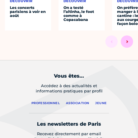
DÉCOUVRIR
DÉCOUVRIR
DÉCOUVRI
Les concerts
On a testé
On préfèr
parisiens à voir en
l’altinha, le foot
manger à 
août
comme à
cantine : l
Copacabana
aux courge
façon bol
Vous êtes...
Accédez à des actualités et
informations pratiques par profil
PROFESSIONNEL
ASSOCIATION
JEUNE
Les newsletters de Paris
Recevez directement par email