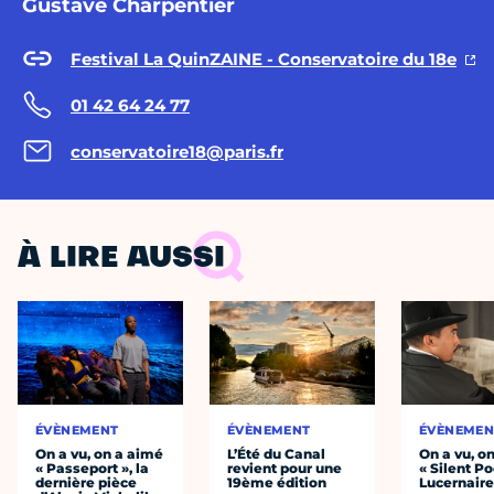
Gustave Charpentier
Festival La QuinZAINE - Conservatoire du 18e
01 42 64 24 77
conservatoire18@paris.fr
À LIRE AUSSI
ÉVÈNEMENT
ÉVÈNEMENT
ÉVÈNEMEN
On a vu, on a aimé
L’Été du Canal
On a vu, o
« Passeport », la
revient pour une
« Silent Po
dernière pièce
19ème édition
Lucernair