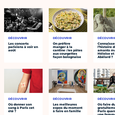
DÉCOUVRIR
DÉCOUVRIR
DÉCOUVRI
Les concerts
On préfère
Connaisse
parisiens à voir en
manger à la
l’histoire 
août
cantine : les pâtes
amants ma
aux courgettes
Héloïse et
façon bolognaise
Abélard ?
DÉCOUVRIR
DÉCOUVRIR
DÉCOUVRI
Où donner son
Les meilleures
Où faire d
sang à Paris cet
expos du moment
gratuitem
été ?
à faire en famille
Paris quan
une femm