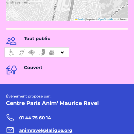
Leaflet
|
Map data ©
OpenStreetMap
contributors
Tout public
Couvert
Évènement proposé par :
Centre Paris Anim' Maurice Ravel
01 44 75 60 14
animravel@laligue.org