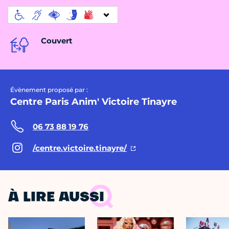
Couvert
Évènement proposé par :
Centre Paris Anim' Victoire Tinayre
06 73 88 19 76
/centre.victoire.tinayre/
À LIRE AUSSI