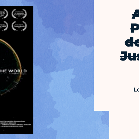
A
P
d
Ju
L