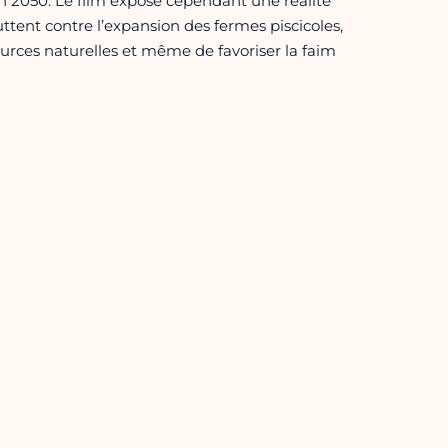
en 2050. Le film expose cependant une réalité
ttent contre l’expansion des fermes piscicoles,
sources naturelles et même de favoriser la faim