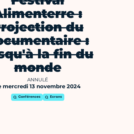
Festival
limenterre :
rojection du
ocumentaire :
squ'à la fin du
monde
ANNULÉ
e mercredi 13 novembre 2024
Conférences
Ecrans