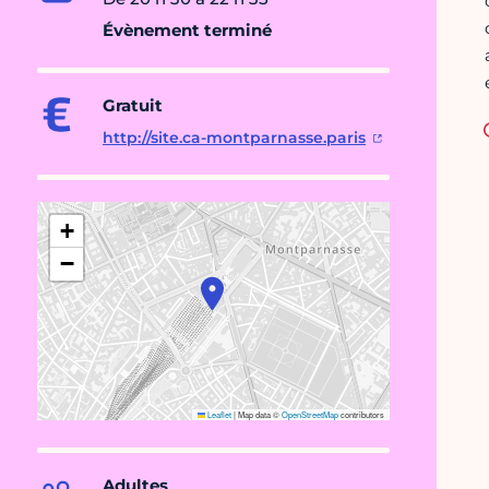
Évènement terminé
Gratuit
http://site.ca-montparnasse.paris
+
−
Leaflet
|
Map data ©
OpenStreetMap
contributors
Adultes