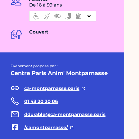
De 16 à 99 ans
Couvert
Évènement proposé par :
Centre Paris Anim' Montparnasse
ca-montparnasse.paris
01 43 20 20 06
ddurable@ca-montparnasse.paris
/camontparnasse/