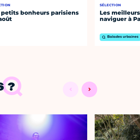
CTION
SÉLECTION
 petits bonheurs parisiens
Les meilleurs
août
naviguer à Pa
Balades urbaines
 ?