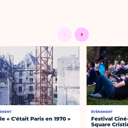
EMENT
ÉVÈNEMENT
le « C'était Paris en 1970 »
Festival Ciné
Square Cristi