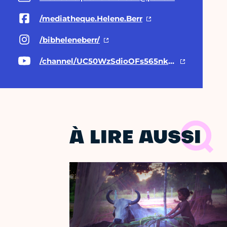
/mediatheque.Helene.Berr
/bibheleneberr/
/channel/UC50WzSdioOFs565nk8oEveQ
À LIRE AUSSI