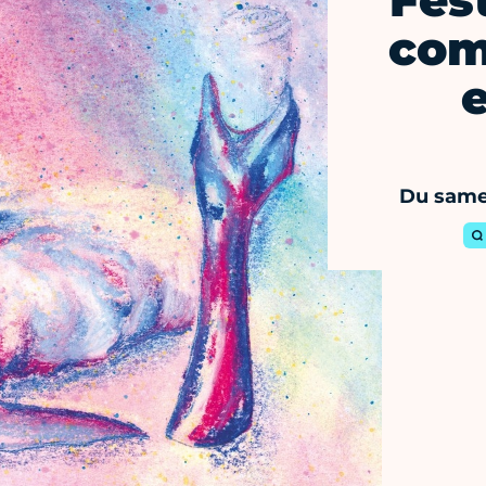
Fest
com
Du same