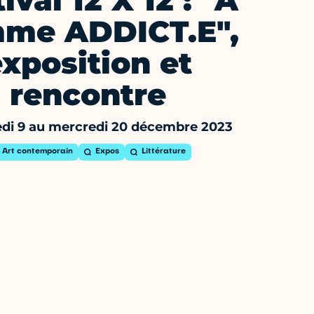
ival 12 X 12 : "A
me ADDICT.E",
exposition et
rencontre
di 9 au mercredi 20 décembre 2023
Art contemporain
Expos
Littérature