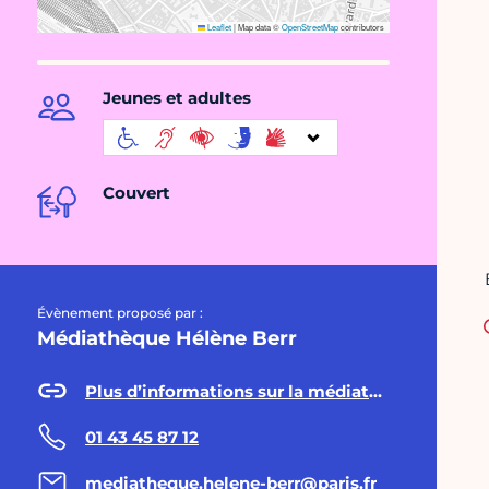
Leaflet
|
Map data ©
OpenStreetMap
contributors
Jeunes et adultes
Couvert
Évènement proposé par :
Médiathèque Hélène Berr
Plus d’informations sur la médiathèque Hélène Berr
01 43 45 87 12
mediatheque.helene-berr@paris.fr