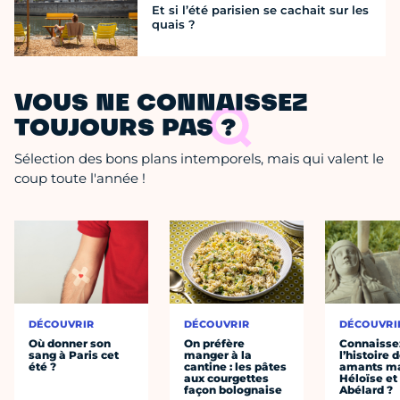
Et si l’été parisien se cachait sur les
quais ?
VOUS NE CONNAISSEZ
TOUJOURS PAS ?
Sélection des bons plans intemporels, mais qui valent le
coup toute l'année !
DÉCOUVRIR
DÉCOUVRIR
DÉCOUVRI
Où donner son
On préfère
Connaisse
sang à Paris cet
manger à la
l’histoire 
été ?
cantine : les pâtes
amants ma
aux courgettes
Héloïse et
façon bolognaise
Abélard ?