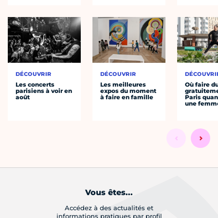
DÉCOUVRIR
DÉCOUVRIR
DÉCOUVRI
Les concerts
Les meilleures
Où faire d
parisiens à voir en
expos du moment
gratuitem
août
à faire en famille
Paris quan
une femm
Vous êtes...
Accédez à des actualités et
informations pratiques par profil