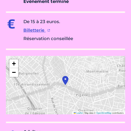
Évènement terminé
De 15 à 23 euros.
Billetterie
Réservation conseillée
+
−
Leaflet
|
Map data ©
OpenStreetMap
contributors