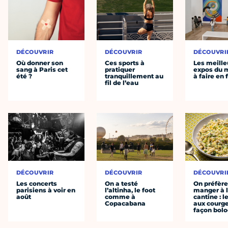
DÉCOUVRIR
DÉCOUVRIR
DÉCOUVRI
Où donner son
Ces sports à
Les meille
sang à Paris cet
pratiquer
expos du
été ?
tranquillement au
à faire en 
fil de l’eau
DÉCOUVRIR
DÉCOUVRIR
DÉCOUVRI
Les concerts
On a testé
On préfèr
parisiens à voir en
l’altinha, le foot
manger à 
août
comme à
cantine : l
Copacabana
aux courge
façon bol