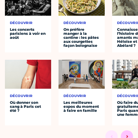
DÉCOUVRIR
DÉCOUVRIR
DÉCOUVRI
Les concerts
On préfère
Connaisse
parisiens à voir en
manger à la
l’histoire 
août
cantine : les pâtes
amants ma
aux courgettes
Héloïse et
façon bolognaise
Abélard ?
DÉCOUVRIR
DÉCOUVRIR
DÉCOUVRI
Où donner son
Les meilleures
Où faire d
sang à Paris cet
expos du moment
gratuitem
été ?
à faire en famille
Paris quan
une femm