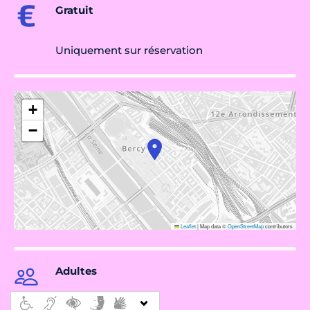
Gratuit
Uniquement sur réservation
+
−
Leaflet
|
Map data ©
OpenStreetMap
contributors
Adultes