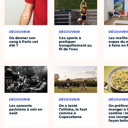
DÉCOUVRIR
DÉCOUVRIR
DÉCOUVRI
Où donner son
Ces sports à
Les meille
sang à Paris cet
pratiquer
expos du
été ?
tranquillement au
à faire en 
fil de l’eau
DÉCOUVRIR
DÉCOUVRIR
DÉCOUVRI
Les concerts
On a testé
On préfèr
parisiens à voir en
l’altinha, le foot
manger à 
août
comme à
cantine : l
Copacabana
aux courge
façon bol