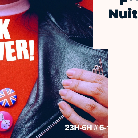
F*
Nuit