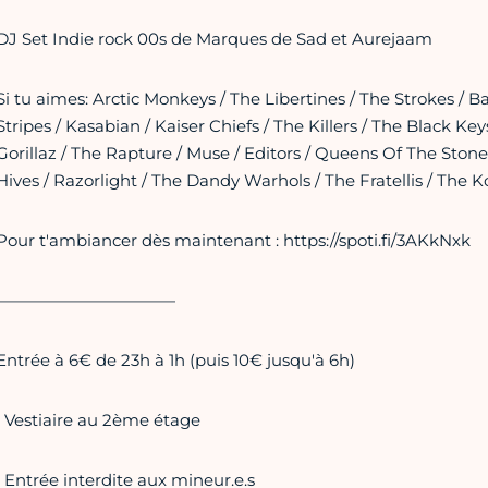
DJ Set Indie rock 00s de Marques de Sad et Aurejaam
Si tu aimes: Arctic Monkeys / The Libertines / The Strokes /
Stripes / Kasabian / Kaiser Chiefs / The Killers / The Black Key
Gorillaz / The Rapture / Muse / Editors / Queens Of The Ston
Hives / Razorlight / The Dandy Warhols / The Fratellis / The K
Pour t'ambiancer dès maintenant : https://spoti.fi/3AKkNxk
———————————
Entrée à 6€ de 23h à 1h (puis 10€ jusqu'à 6h)
• Vestiaire au 2ème étage
• Entrée interdite aux mineur.e.s