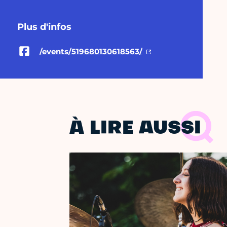
Plus d'infos
/events/519680130618563/
À LIRE AUSSI