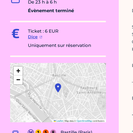
De 23 h à 6 h
Évènement terminé
Ticket : 6 EUR
Dice
Uniquement sur réservation
+
−
Leaflet
|
Map data ©
OpenStreetMap
contributors
Bastille (Paris)