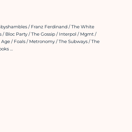
 Babyshambles / Franz Ferdinand / The White
s / Bloc Party / The Gossip / Interpol / Mgmt /
e Age / Foals / Metronomy / The Subways / The
ooks …