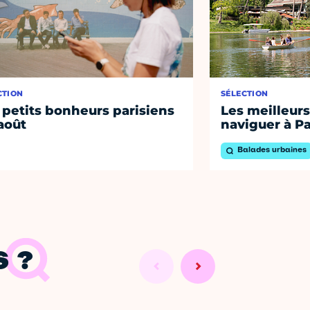
CTION
SÉLECTION
 petits bonheurs parisiens
Les meilleurs
août
naviguer à Pa
Balades urbaines
 ?