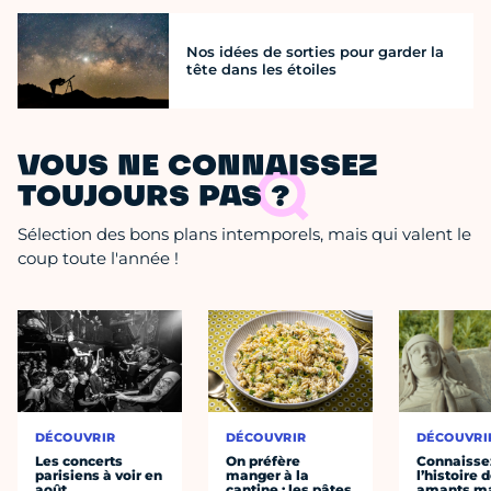
Nos idées de sorties pour garder la
tête dans les étoiles
VOUS NE CONNAISSEZ
TOUJOURS PAS ?
Sélection des bons plans intemporels, mais qui valent le
coup toute l'année !
DÉCOUVRIR
DÉCOUVRIR
DÉCOUVRI
Les concerts
On préfère
Connaisse
parisiens à voir en
manger à la
l’histoire 
août
cantine : les pâtes
amants ma