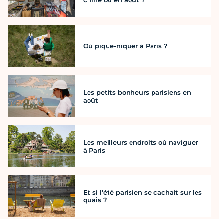
chine où en août ?
Où pique-niquer à Paris ?
Les petits bonheurs parisiens en
août
Les meilleurs endroits où naviguer
à Paris
Et si l’été parisien se cachait sur les
quais ?