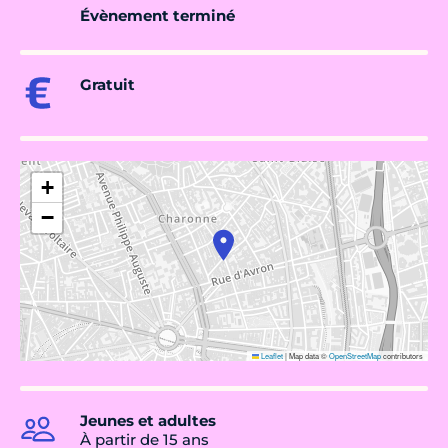
Évènement terminé
Gratuit
+
−
Leaflet
|
Map data ©
OpenStreetMap
contributors
Jeunes et adultes
À partir de 15 ans