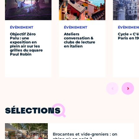
ÉVÈNEMENT
ÉVÈNEMENT
ÉVÈNEMEN
Objectif Zéro
Ateliers
Cycle « C'é
Palu : une
conversation &
Paris en 1
exposition en
clubs de lecture
plein air sur les
en italien
grilles du square
Paul Robin
SÉLECTIONS
Brocantes et vide-greniers : on