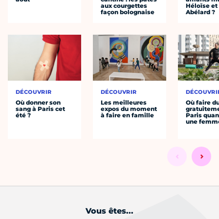
aux courgettes
Héloïse et
façon bolognaise
Abélard ?
DÉCOUVRIR
DÉCOUVRIR
DÉCOUVRI
Où donner son
Les meilleures
Où faire d
sang à Paris cet
expos du moment
gratuitem
été ?
à faire en famille
Paris quan
une femm
Vous êtes...