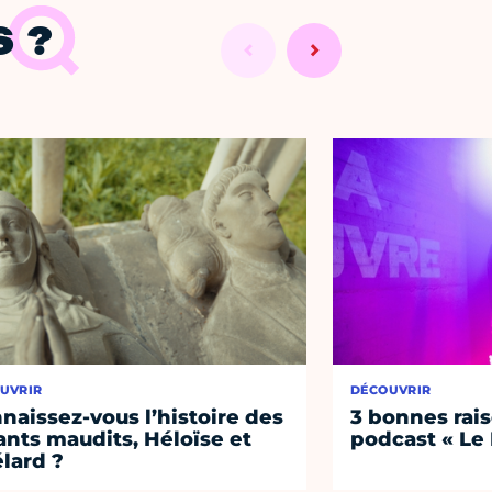
 ?
UVRIR
DÉCOUVRIR
naissez-vous l’histoire des
3 bonnes rais
nts maudits, Héloïse et
podcast « Le
lard ?