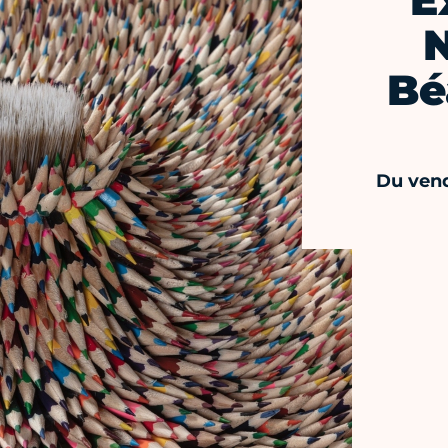
E
Bé
Du vend