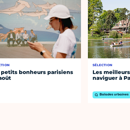
CTION
SÉLECTION
 petits bonheurs parisiens
Les meilleurs
août
naviguer à Pa
Balades urbaines