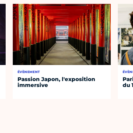
ÉVÈNEMENT
ÉVÈN
Passion Japon, l'exposition
Par
immersive
du 