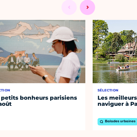
CTION
SÉLECTION
 petits bonheurs parisiens
Les meilleurs
août
naviguer à Pa
Balades urbaines