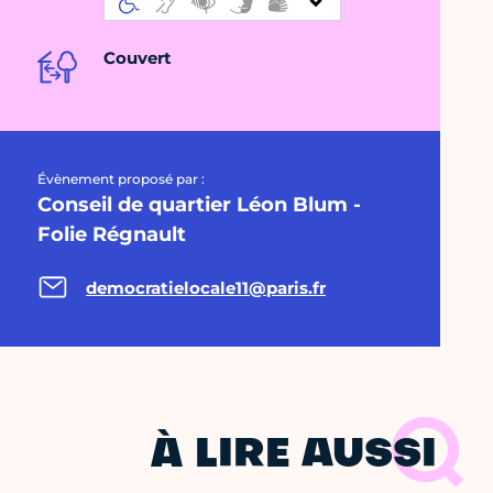
Couvert
Évènement proposé par :
Conseil de quartier Léon Blum -
Folie Régnault
democratielocale11@paris.fr
À LIRE AUSSI