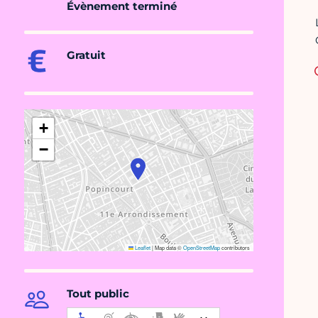
Évènement terminé
Gratuit
+
−
Leaflet
|
Map data ©
OpenStreetMap
contributors
Tout public