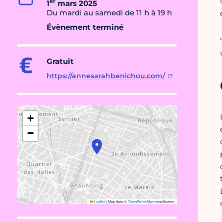
er
1
mars 2025
Du mardi au samedi de 11 h à 19 h
Évènement terminé
Gratuit
https://annesarahbenichou.com/
+
−
Leaflet
|
Map data ©
OpenStreetMap
contributors