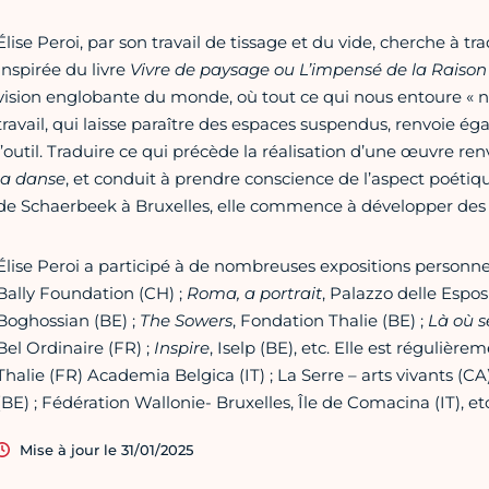
Élise Peroi, par son travail de tissage et du vide, cherche à tra
Inspirée du livre
Vivre de paysage ou L’impensé de la Raison
vision englobante du monde, où tout ce qui nous entoure « n’e
travail, qui laisse paraître des espaces suspendus, renvoie ég
l’outil. Traduire ce qui précède la réalisation d’une œuvre ren
la danse
, et conduit à prendre conscience de l’aspect poétiqu
de Schaerbeek à Bruxelles, elle commence à développer des 
Élise Peroi a participé à de nombreuses expositions personnel
Bally Foundation (CH) ;
Roma, a portrait
, Palazzo delle Esposi
Boghossian (BE) ;
The Sowers
, Fondation Thalie (BE) ;
Là où s
Bel Ordinaire (FR) ;
Inspire
, Iselp (BE), etc. Elle est régulièr
Thalie (FR) Academia Belgica (IT) ; La Serre – arts vivants (C
(BE) ; Fédération Wallonie- Bruxelles, Île de Comacina (IT), etc
Mise à jour le 31/01/2025