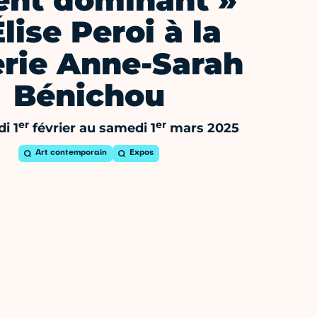
ent dominant »
Élise Peroi à la
erie Anne-Sarah
Bénichou
er
er
i 1
février au samedi 1
mars 2025
Art contemporain
Expos