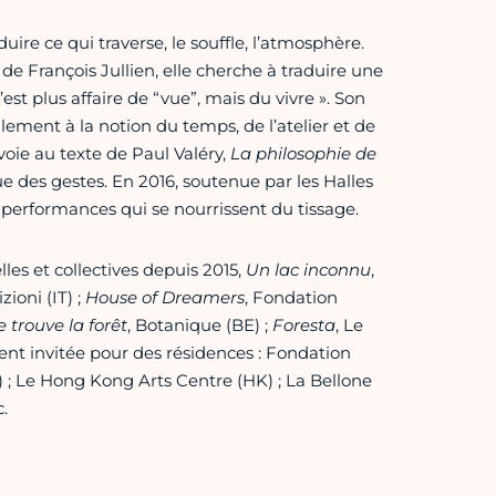
duire ce qui traverse, le souffle, l’atmosphère.
de François Jullien, elle cherche à traduire une
st plus affaire de “vue”, mais du vivre ». Son
alement à la notion du temps, de l’atelier et de
voie au texte de Paul Valéry,
La philosophie de
e des gestes. En 2016, soutenue par les Halles
performances qui se nourrissent du tissage.
les et collectives depuis 2015,
Un lac inconnu
,
zioni (IT) ;
House of Dreamers
, Fondation
e trouve la forêt
, Botanique (BE) ;
Foresta
, Le
ement invitée pour des résidences : Fondation
A) ; Le Hong Kong Arts Centre (HK) ; La Bellone
.