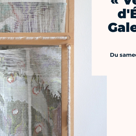
« V
d'
Gal
Du samed