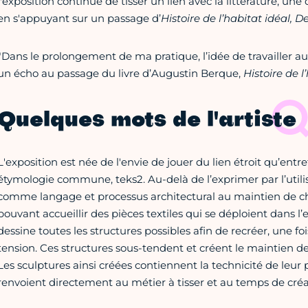
l'exposition continue de tisser un lien avec la littérature, une 
en s'appuyant sur un passage d’
Histoire de l’habitat idéal, De
"Dans le prolongement de ma pratique, l’idée de travailler 
un écho au passage du livre d’Augustin Berque,
Histoire de l
Quelques mots de l'artiste
L'exposition est née de l'envie de jouer du lien étroit qu’entret
étymologie commune, teks2. Au-delà de l’exprimer par l’utili
comme langage et processus architectural au maintien de ch
pouvant accueillir des pièces textiles qui se déploient dans l
dessine toutes les structures possibles afin de recréer, une fo
tension. Ces structures sous-tendent et créent le maintien des 
Les sculptures ainsi créées contiennent la technicité de leur p
renvoient directement au métier à tisser et au temps de créa