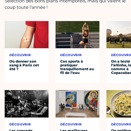
Sélection des bons plans intemporels, mais qui valent le
coup toute l'année !
DÉCOUVRIR
DÉCOUVRIR
DÉCOUVRI
Où donner son
Ces sports à
On a testé
sang à Paris cet
pratiquer
l’altinha, l
été ?
tranquillement au
comme à
fil de l’eau
Copacaba
DÉCOUVRIR
DÉCOUVRIR
DÉCOUVRI
Les concerts
Les meilleures
On préfèr