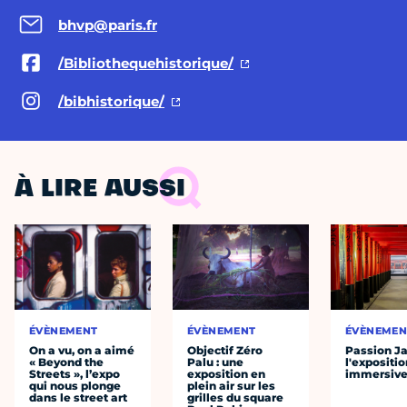
bhvp@paris.fr
/Bibliothequehistorique/
/bibhistorique/
À LIRE AUSSI
ÉVÈNEMENT
ÉVÈNEMENT
ÉVÈNEMEN
On a vu, on a aimé
Objectif Zéro
Passion J
« Beyond the
Palu : une
l'expositio
Streets », l’expo
exposition en
immersiv
qui nous plonge
plein air sur les
dans le street art
grilles du square