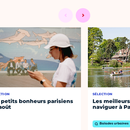
CTION
SÉLECTION
 petits bonheurs parisiens
Les meilleurs
août
naviguer à Pa
Balades urbaines