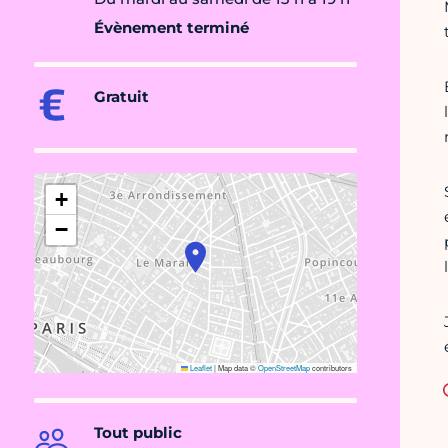
Évènement terminé
Gratuit
+
−
Leaflet
|
Map data ©
OpenStreetMap
contributors
Tout public