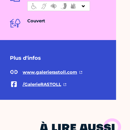
Couvert
Plus d'infos
www.galerierastoll.com
/GalerieRASTOLL
À LIRE AUSSI