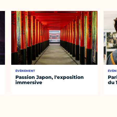
ÉVÈNEMENT
ÉVÈN
Passion Japon, l'exposition
Par
immersive
du 