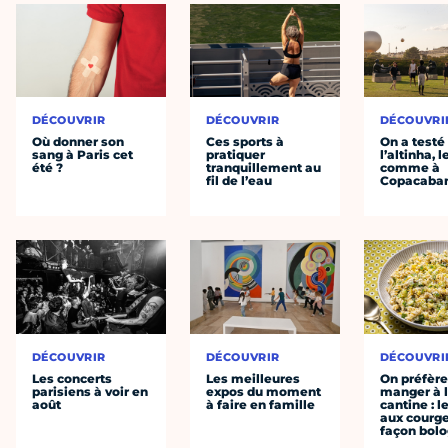
DÉCOUVRIR
DÉCOUVRIR
DÉCOUVRI
Où donner son
Ces sports à
On a testé
sang à Paris cet
pratiquer
l’altinha, l
été ?
tranquillement au
comme à
fil de l’eau
Copacaba
DÉCOUVRIR
DÉCOUVRIR
DÉCOUVRI
Les concerts
Les meilleures
On préfèr
parisiens à voir en
expos du moment
manger à 
août
à faire en famille
cantine : l
aux courge
façon bol