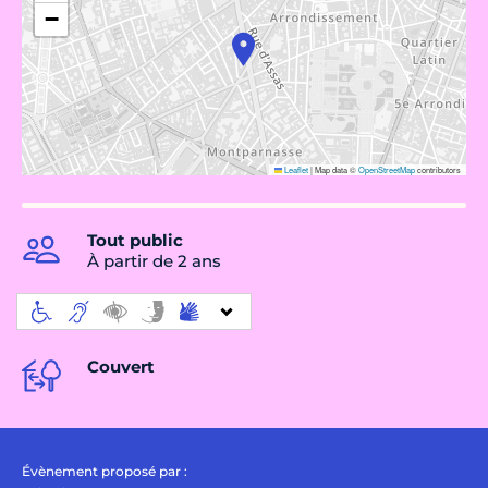
−
Leaflet
|
Map data ©
OpenStreetMap
contributors
Tout public
À partir de 2 ans
Couvert
Évènement proposé par :