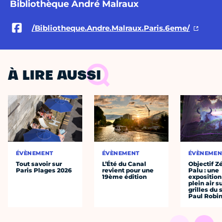
Bibliothèque André Malraux
/Bibliotheque.Andre.Malraux.Paris.6eme/
À LIRE AUSSI
ÉVÈNEMENT
ÉVÈNEMENT
ÉVÈNEMEN
Tout savoir sur
L’Été du Canal
Objectif Z
Paris Plages 2026
revient pour une
Palu : une
19ème édition
exposition
plein air s
grilles du
Paul Robi