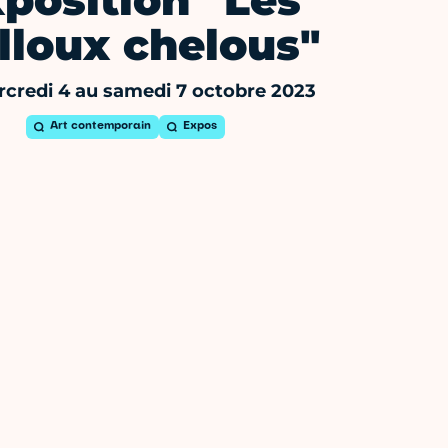
position "Les
lloux chelous"
credi 4 au samedi 7 octobre 2023
Art contemporain
Expos