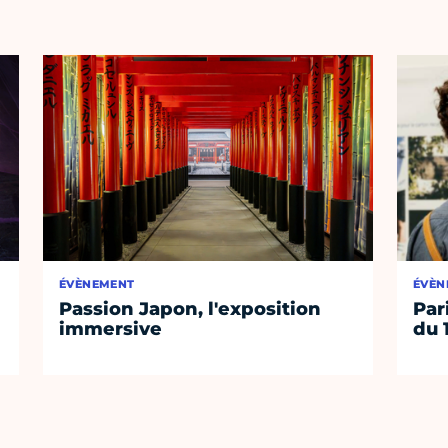
ÉVÈNEMENT
ÉVÈN
Passion Japon, l'exposition
Par
immersive
du 