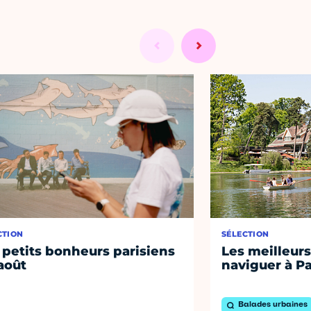
CTION
SÉLECTION
 petits bonheurs parisiens
Les meilleurs
août
naviguer à Pa
Balades urbaines