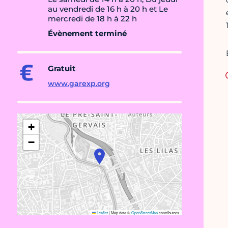
au vendredi de 16 h à 20 h et Le
mercredi de 18 h à 22 h
Évènement terminé
Gratuit
www.garexp.org
+
−
Leaflet
|
Map data ©
OpenStreetMap
contributors