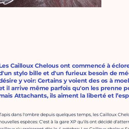
Les Cailloux Chelous ont commencé à éclore
d'un stylo bille et d'un furieux besoin de mé
désire y voir: Certains y voient des os à moe
et il arrive même parfois qu'on les prenne p
mais Attachants, ils aiment la liberté et l’es
Tapis dans l'ombre depuis quelques temps, les Cailloux Chelou
nouvelles espèces: C'est à la gare XP qu'ils ont décidé d'atte
cailloux s'y croiseront dès le 4 octobre: Les Cailloux chelous 