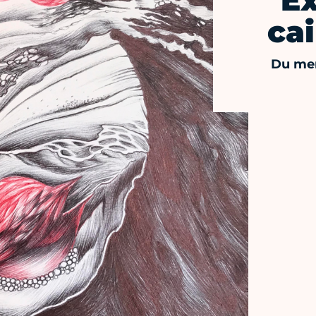
Ex
cai
Du mer