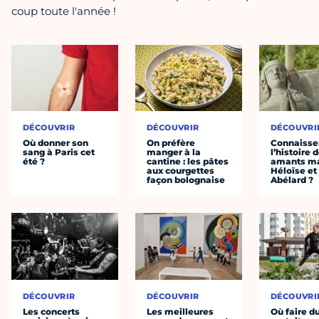
coup toute l'année !
DÉCOUVRIR
DÉCOUVRIR
DÉCOUVRI
Où donner son
On préfère
Connaisse
sang à Paris cet
manger à la
l’histoire 
été ?
cantine : les pâtes
amants ma
aux courgettes
Héloïse et
façon bolognaise
Abélard ?
DÉCOUVRIR
DÉCOUVRIR
DÉCOUVRI
Les concerts
Les meilleures
Où faire d