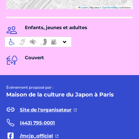
Leaflet
|
Map data ©
OpenStreetMap
contributors
Enfants, jeunes et adultes
Couvert
Évènement proposé par :
Maison de la culture du Japon à Paris
Site de l'organisateur
(443) 795-0001
/mcjp_officiel