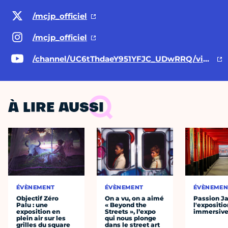
/mcjp_officiel
/mcjp_officiel
/channel/UC6tThdaeY951YFJC_UDwRRQ/videos
À LIRE AUSSI
ÉVÈNEMENT
ÉVÈNEMENT
ÉVÈNEMEN
Objectif Zéro
On a vu, on a aimé
Passion J
Palu : une
« Beyond the
l'expositio
exposition en
Streets », l’expo
immersiv
plein air sur les
qui nous plonge
grilles du square
dans le street art