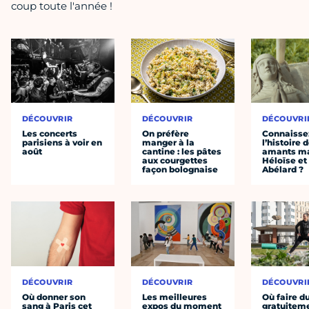
coup toute l'année !
DÉCOUVRIR
DÉCOUVRIR
DÉCOUVRI
Les concerts
On préfère
Connaisse
parisiens à voir en
manger à la
l’histoire 
août
cantine : les pâtes
amants ma
aux courgettes
Héloïse et
façon bolognaise
Abélard ?
DÉCOUVRIR
DÉCOUVRIR
DÉCOUVRI
Où donner son
Les meilleures
Où faire d
sang à Paris cet
expos du moment
gratuitem