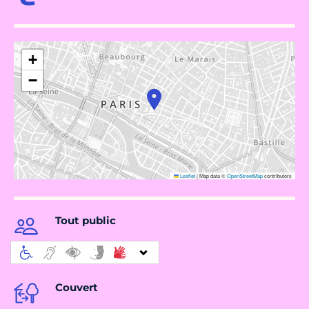
+
−
Leaflet
|
Map data ©
OpenStreetMap
contributors
Tout public
Couvert