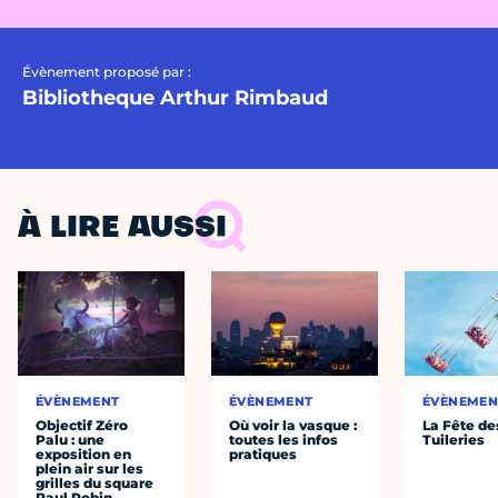
Évènement proposé par :
Bibliotheque Arthur Rimbaud
À LIRE AUSSI
ÉVÈNEMENT
ÉVÈNEMENT
ÉVÈNEMEN
Objectif Zéro
Où voir la vasque :
La Fête de
Palu : une
toutes les infos
Tuileries
exposition en
pratiques
plein air sur les
grilles du square
Paul Robin