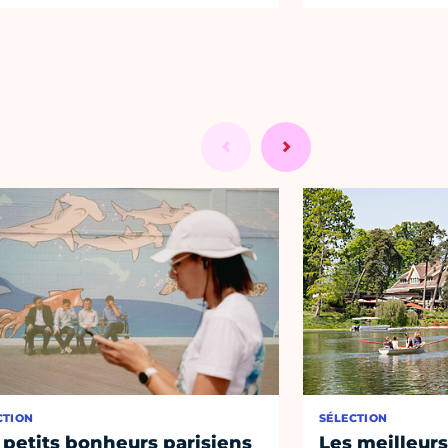
CTION
SÉLECTION
 petits bonheurs parisiens
Les meilleurs