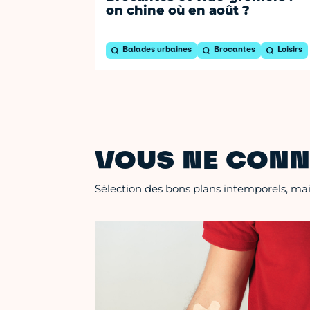
on chine où en août ?
Balades urbaines
Brocantes
Loisirs
VOUS NE CONN
Sélection des bons plans intemporels, mais