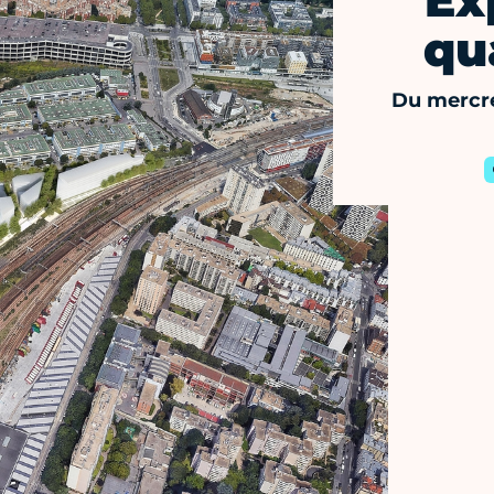
Ex
qu
Du mercr