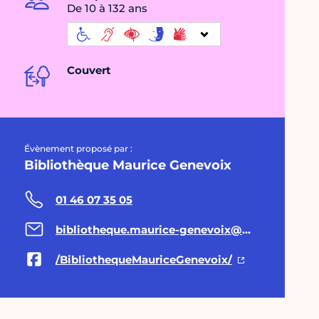
De 10 à 132 ans
Couvert
Évènement proposé par :
Bibliothèque Maurice Genevoix
01 46 07 35 05
bibliotheque.maurice-genevoix@paris.fr
/BibliothequeMauriceGenevoix/