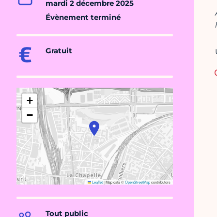
mardi 2 décembre 2025
Évènement terminé
Gratuit
+
−
Leaflet
|
Map data ©
OpenStreetMap
contributors
Tout public