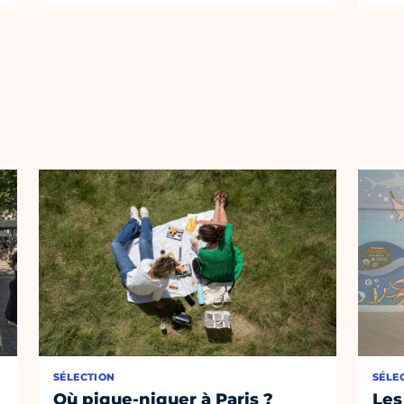
SÉLECTION
SÉLE
Où pique-niquer à Paris ?
Les