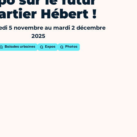
po sur le futur
artier Hébert !
edi 5 novembre au mardi 2 décembre
2025
Balades urbaines
Expos
Photos