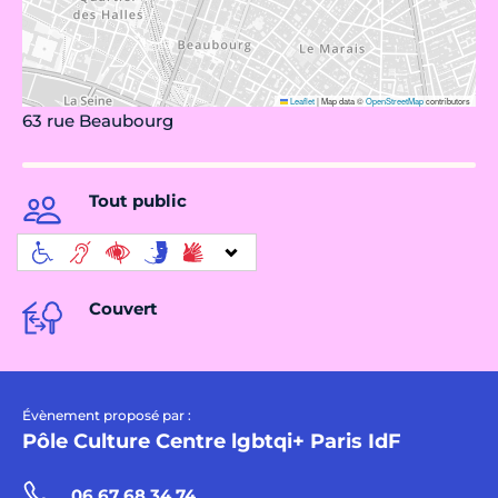
Leaflet
|
Map data ©
OpenStreetMap
contributors
63 rue Beaubourg
Tout public
Couvert
Évènement proposé par :
Pôle Culture Centre lgbtqi+ Paris IdF
06 67 68 34 74