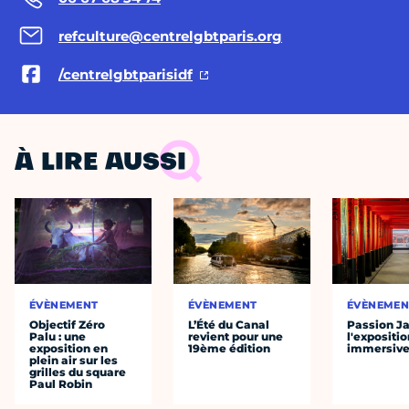
refculture@centrelgbtparis.org
/centrelgbtparisidf
À LIRE AUSSI
ÉVÈNEMENT
ÉVÈNEMENT
ÉVÈNEMEN
Objectif Zéro
L’Été du Canal
Passion J
Palu : une
revient pour une
l'expositio
exposition en
19ème édition
immersiv
plein air sur les
grilles du square
Paul Robin