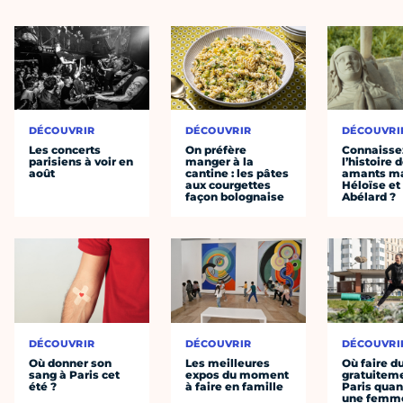
DÉCOUVRIR
DÉCOUVRIR
DÉCOUVRI
Les concerts
On préfère
Connaisse
parisiens à voir en
manger à la
l’histoire 
août
cantine : les pâtes
amants ma
aux courgettes
Héloïse et
façon bolognaise
Abélard ?
DÉCOUVRIR
DÉCOUVRIR
DÉCOUVRI
Où donner son
Les meilleures
Où faire d
sang à Paris cet
expos du moment
gratuitem
été ?
à faire en famille
Paris quan
une femm