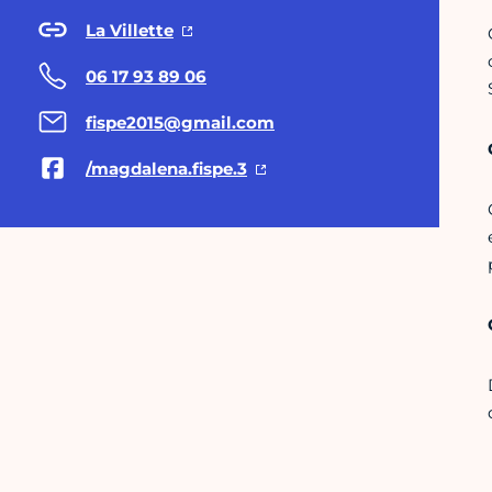
La Villette
06 17 93 89 06
fispe2015@gmail.com
/magdalena.fispe.3