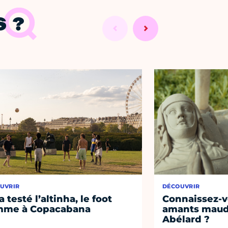
 ?
UVRIR
DÉCOUVRIR
a testé l’altinha, le foot
Connaissez-vo
mme à Copacabana
amants maudi
Abélard ?