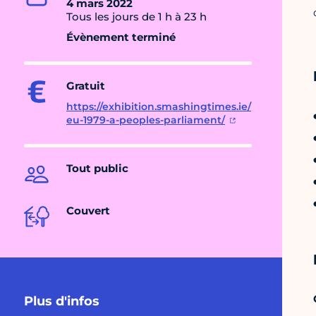
4 mars 2022
Tous les jours de 1 h à 23 h
Évènement terminé
Gratuit
https://exhibition.smashingtimes.ie/
eu-1979-a-peoples-parliament/
Tout public
Couvert
Plus d'infos