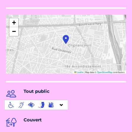
+
−
Leaflet
|
Map data ©
OpenStreetMap
contributors
Tout public
Couvert