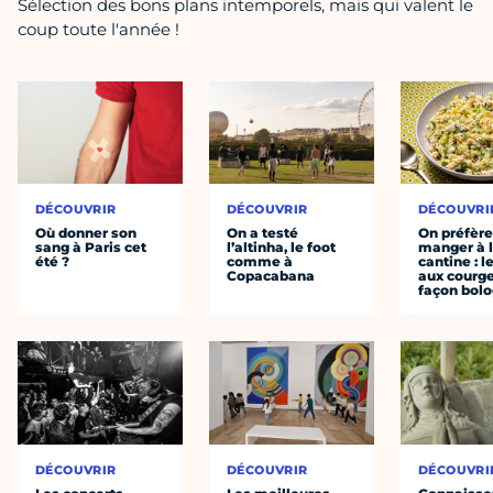
Sélection des bons plans intemporels, mais qui valent le
coup toute l'année !
DÉCOUVRIR
DÉCOUVRIR
DÉCOUVRI
Où donner son
On a testé
On préfèr
sang à Paris cet
l’altinha, le foot
manger à 
été ?
comme à
cantine : l
Copacabana
aux courge
façon bol
DÉCOUVRIR
DÉCOUVRIR
DÉCOUVRI