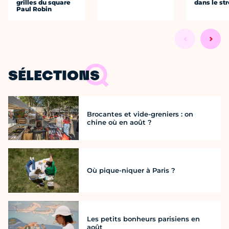
grilles du square
dans le str
Paul Robin
SÉLECTIONS
Brocantes et vide-greniers : on
chine où en août ?
Où pique-niquer à Paris ?
Les petits bonheurs parisiens en
août