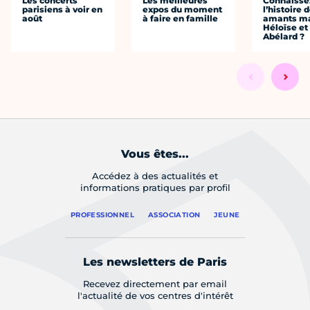
Les concerts
Les meilleures
Connaisse
parisiens à voir en
expos du moment
l’histoire 
août
à faire en famille
amants ma
Héloïse et
Abélard ?
Vous êtes...
Accédez à des actualités et
informations pratiques par profil
PROFESSIONNEL
ASSOCIATION
JEUNE
Les newsletters de Paris
Recevez directement par email
l'actualité de vos centres d'intérêt