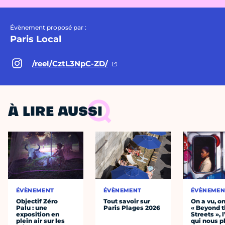
Évènement proposé par :
Paris Local
/reel/CztL3NpC-ZD/
À LIRE AUSSI
ÉVÈNEMENT
ÉVÈNEMENT
ÉVÈNEMEN
Objectif Zéro
Tout savoir sur
On a vu, o
Palu : une
Paris Plages 2026
« Beyond 
exposition en
Streets », 
plein air sur les
qui nous p