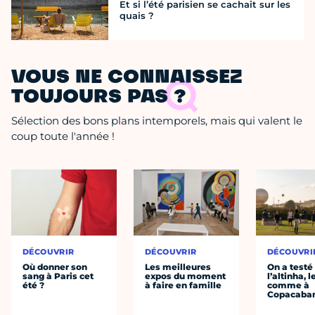
Et si l’été parisien se cachait sur les
quais ?
VOUS NE CONNAISSEZ
TOUJOURS PAS ?
Sélection des bons plans intemporels, mais qui valent le
coup toute l'année !
DÉCOUVRIR
DÉCOUVRIR
DÉCOUVRI
Où donner son
Les meilleures
On a testé
sang à Paris cet
expos du moment
l’altinha, l
été ?
à faire en famille
comme à
Copacaba