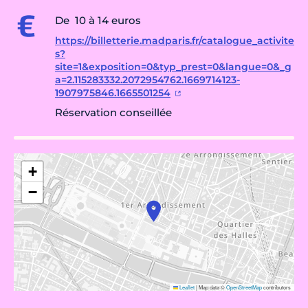
De 10 à 14 euros
https://billetterie.madparis.fr/catalogue_activite
s?
site=1&exposition=0&typ_prest=0&langue=0&_g
a=2.115283332.2072954762.1669714123-
1907975846.1665501254
Réservation conseillée
+
−
Leaflet
|
Map data ©
OpenStreetMap
contributors