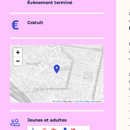
Évènement terminé
Gratuit
+
−
Leaflet
|
Map data ©
OpenStreetMap
contributors
Jeunes et adultes