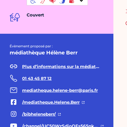
Couvert
Évènement proposé par :
médiathèque Hélène Berr
Plus d’informations sur la médiathèque Hélène Berr
01 43 45 87 12
mediatheque.helene-berr@paris.fr
/mediatheque.Helene.Berr
/bibheleneberr/
/channel/UC50WzSdioOFs565nk8oEveQ