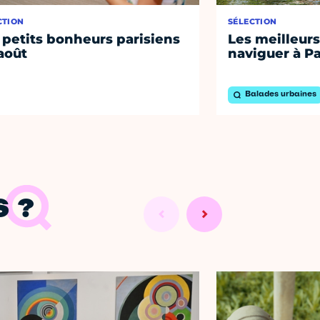
CTION
SÉLECTION
 petits bonheurs parisiens
Les meilleurs
août
naviguer à Pa
Balades urbaines
 ?