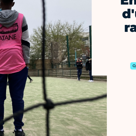
En
d
r