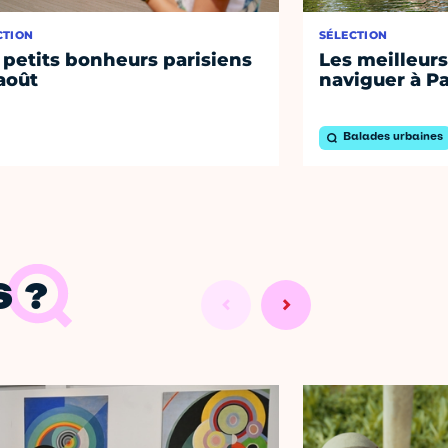
CTION
SÉLECTION
 petits bonheurs parisiens
Les meilleurs
août
naviguer à Pa
Balades urbaines
 ?