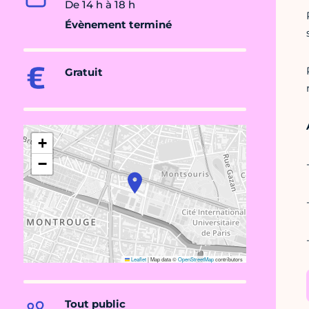
De 14 h à 18 h
Évènement terminé
Gratuit
+
−
Leaflet
|
Map data ©
OpenStreetMap
contributors
Tout public