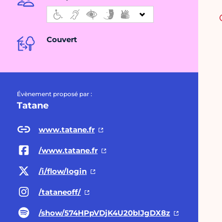
Couvert
Évènement proposé par :
Tatane
www.tatane.fr
/www.tatane.fr
/i/flow/login
/tataneoff/
/show/574HPpVDjK4U20bIJgDX8z