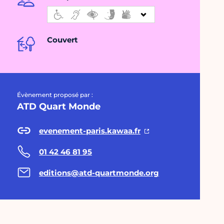
Couvert
Évènement proposé par :
ATD Quart Monde
evenement-paris.kawaa.fr
01 42 46 81 95
editions@atd-quartmonde.org