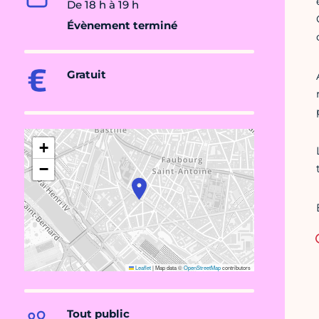
De 18 h à 19 h
Évènement terminé
Gratuit
+
−
Leaflet
|
Map data ©
OpenStreetMap
contributors
Tout public