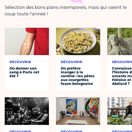
Sélection des bons plans intemporels, mais qui valent le
coup toute l'année !
DÉCOUVRIR
DÉCOUVRIR
DÉCOUVRI
Où donner son
On préfère
Connaisse
sang à Paris cet
manger à la
l’histoire 
été ?
cantine : les pâtes
amants ma
aux courgettes
Héloïse et
façon bolognaise
Abélard ?
DÉCOUVRIR
DÉCOUVRIR
DÉCOUVRI