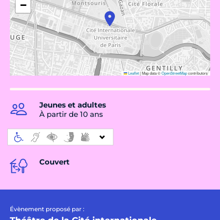
−
Leaflet
|
Map data ©
OpenStreetMap
contributors
Jeunes et adultes
À partir de 10 ans
Couvert
Évènement proposé par :