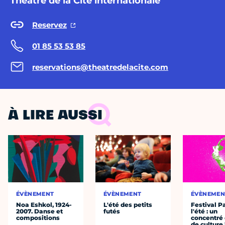
Théâtre de la Cité internationale
Reservez
01 85 53 53 85
reservations@theatredelacite.com
À LIRE AUSSI
ÉVÈNEMENT
ÉVÈNEMENT
ÉVÈNEMEN
Noa Eshkol, 1924-
L'été des petits
Festival P
2007. Danse et
futés
l'été : un
compositions
concentré 
de culture 