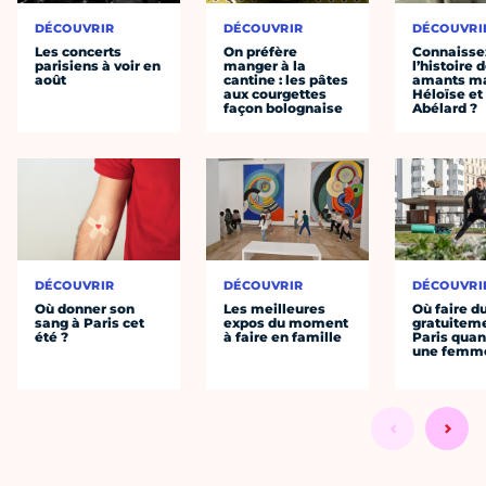
DÉCOUVRIR
DÉCOUVRIR
DÉCOUVRI
Les concerts
On préfère
Connaisse
parisiens à voir en
manger à la
l’histoire 
août
cantine : les pâtes
amants ma
aux courgettes
Héloïse et
façon bolognaise
Abélard ?
DÉCOUVRIR
DÉCOUVRIR
DÉCOUVRI
Où donner son
Les meilleures
Où faire d
sang à Paris cet
expos du moment
gratuitem
été ?
à faire en famille
Paris quan
une femm