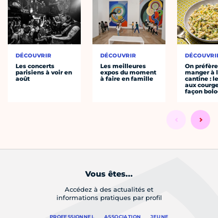
DÉCOUVRIR
DÉCOUVRIR
DÉCOUVRI
Les concerts
Les meilleures
On préfèr
parisiens à voir en
expos du moment
manger à 
août
à faire en famille
cantine : l
aux courge
façon bol
Vous êtes...
Accédez à des actualités et
informations pratiques par profil
PROFESSIONNEL
ASSOCIATION
JEUNE