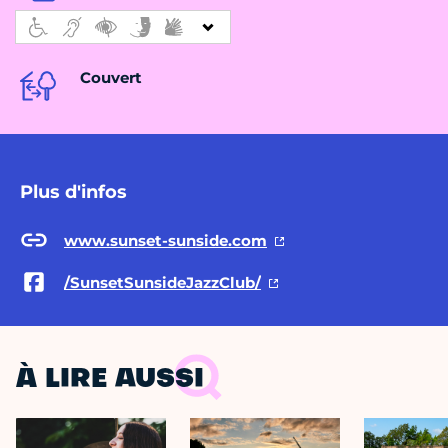
Couvert
Plus d'infos
www.sunset-sunside.com
/SunsetSunsideJazzClub/
À LIRE AUSSI