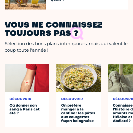
VOUS NE CONNAISSEZ
TOUJOURS PAS ?
Sélection des bons plans intemporels, mais qui valent le
coup toute l'année !
DÉCOUVRIR
DÉCOUVRIR
DÉCOUVRI
Où donner son
On préfère
Connaisse
sang à Paris cet
manger à la
l’histoire 
été ?
cantine : les pâtes
amants ma
aux courgettes
Héloïse et
façon bolognaise
Abélard ?