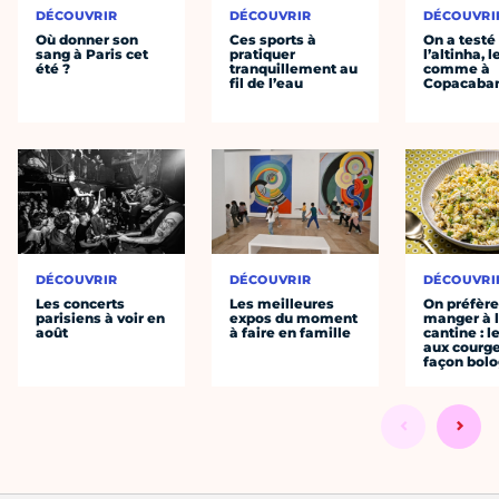
DÉCOUVRIR
DÉCOUVRIR
DÉCOUVRI
Où donner son
Ces sports à
On a testé
sang à Paris cet
pratiquer
l’altinha, l
été ?
tranquillement au
comme à
fil de l’eau
Copacaba
DÉCOUVRIR
DÉCOUVRIR
DÉCOUVRI
Les concerts
Les meilleures
On préfèr
parisiens à voir en
expos du moment
manger à 
août
à faire en famille
cantine : l
aux courge
façon bol