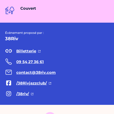
Couvert
Évènement proposé par :
38Riv
Billetterie
09 54 27 36 61
contact@38riv.com
/38Rivjazzclub/
/38riv/