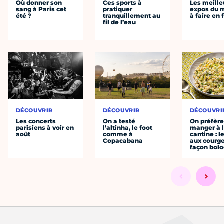
Où donner son
Ces sports à
Les meille
sang à Paris cet
pratiquer
expos du
été ?
tranquillement au
à faire en 
fil de l’eau
DÉCOUVRIR
DÉCOUVRIR
DÉCOUVRI
Les concerts
On a testé
On préfèr
parisiens à voir en
l’altinha, le foot
manger à 
août
comme à
cantine : l
Copacabana
aux courge
façon bol