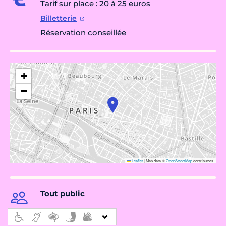
Tarif sur place : 20 à 25 euros
Billetterie
Réservation conseillée
+
−
Leaflet
|
Map data ©
OpenStreetMap
contributors
Tout public