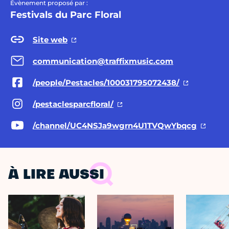
Évènement proposé par :
Festivals du Parc Floral
Site web
communication@traffixmusic.com
/people/Pestacles/100031795072438/
/pestaclesparcfloral/
/channel/UC4NSJa9wgrn4U1TVQwYbqcg
À LIRE AUSSI