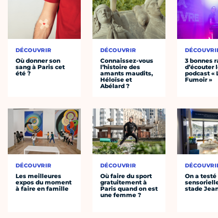
DÉCOUVRIR
DÉCOUVRIR
DÉCOUVRI
Où donner son
Connaissez-vous
3 bonnes r
sang à Paris cet
l’histoire des
d’écouter 
été ?
amants maudits,
podcast « 
Héloïse et
Fumoir »
Abélard ?
DÉCOUVRIR
DÉCOUVRIR
DÉCOUVRI
Les meilleures
Où faire du sport
On a testé 
expos du moment
gratuitement à
sensoriell
à faire en famille
Paris quand on est
stade Jea
une femme ?