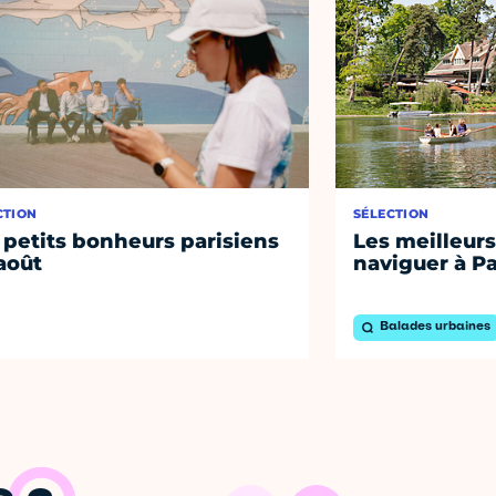
CTION
SÉLECTION
 petits bonheurs parisiens
Les meilleurs
août
naviguer à Pa
Balades urbaines