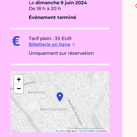
Le
dimanche 9 juin 2024
De 18 h à 20 h
Évènement terminé
Tarif plein : 35 EUR
Billetterie en ligne
Uniquement sur réservation
+
−
Leaflet
|
Map data ©
OpenStreetMap
contributors