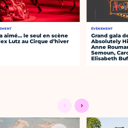
EMENT
ÉVÈNEMENT
a aimé… le seul en scène
Grand gala d
lex Lutz au Cirque d’hiver
Absolutely Hi
Anne Roumano
Semoun, Caro
Elisabeth Buf