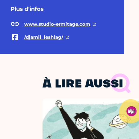
Plus d'infos
www.studio-ermitage.com
/djamil_leshlag/
À LIRE AUSSI