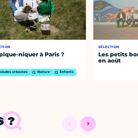
CTION
SÉLECTION
pique-niquer à Paris ?
Les petits bo
en août
alades urbaines
Nature
Enfants
 ?