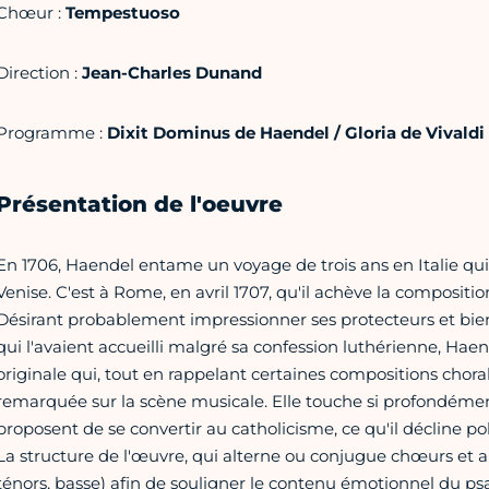
Chœur :
Tempestuoso
Direction :
Jean-Charles Dunand
Programme :
Dixit Dominus de Haendel / Gloria de Vivaldi
Présentation de l'oeuvre
En 1706, Haendel entame un voyage de trois ans en Italie qui
Venise. C'est à Rome, en avril 1707, qu'il achève la compositi
Désirant probablement impressionner ses protecteurs et bien
qui l'avaient accueilli malgré sa confession luthérienne, Ha
originale qui, tout en rappelant certaines compositions choral
remarquée sur la scène musicale. Elle touche si profondément l
proposent de se convertir au catholicisme, ce qu'il décline po
La structure de l'œuvre, qui alterne ou conjugue chœurs et ari
ténors, basse) afin de souligner le contenu émotionnel du ps