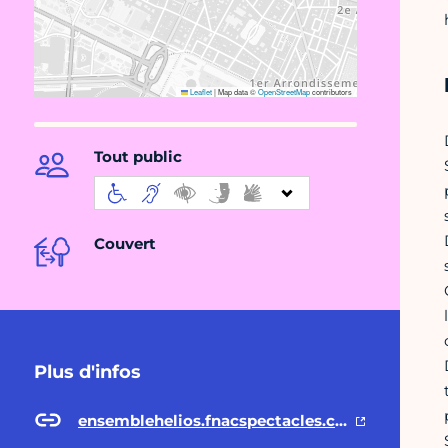
Leaflet
|
Map data ©
OpenStreetMap
contributors
Tout public
Couvert
Plus d'infos
ensemblehelios.fnacspectacles.com