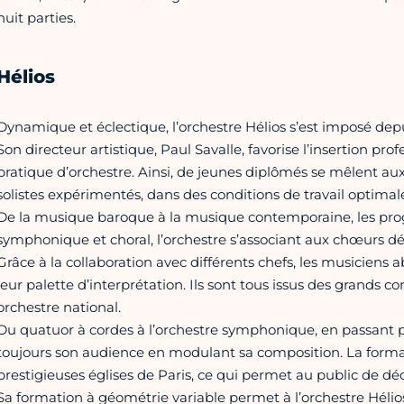
huit parties.
Hélios
Dynamique et éclectique, l’orchestre Hélios s’est imposé depu
Son directeur artistique, Paul Savalle, favorise l’insertion pr
pratique d’orchestre. Ainsi, de jeunes diplômés se mêlent aux
solistes expérimentés, dans des conditions de travail optimale
De la musique baroque à la musique contemporaine, les progra
symphonique et choral, l’orchestre s’associant aux chœurs 
Grâce à la collaboration avec différents chefs, les musiciens 
leur palette d’interprétation. Ils sont tous issus des grands c
orchestre national.
Du quatuor à cordes à l’orchestre symphonique, en passant par
toujours son audience en modulant sa composition. La formati
prestigieuses églises de Paris, ce qui permet au public de déc
Sa formation à géométrie variable permet à l’orchestre Hélio