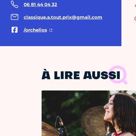
06 81 44 04 32
classique.a.tout.prix@gmail.com
/orchelios
À LIRE AUSSI