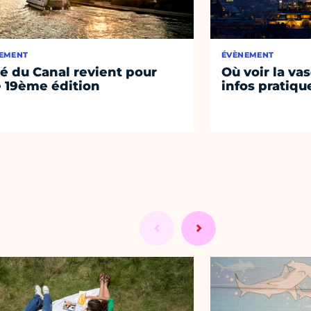
EMENT
ÉVÈNEMENT
té du Canal revient pour
Où voir la vas
 19ème édition
infos pratiqu