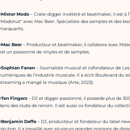
≈Mister Modo
– Crate-digger invétéré et beatmaker, il est à 
"Modonut" avec Mac Beer. Spécialiste des samples et des beats,
marquants.
≈Mac Beer
– Producteur et beatmaker, il collabore avec Mis
est un passionné de vinyles et de samples.
≈Sophian Fanen
– Journaliste musical et cofondateur de Les J
numériques de l’industrie musicale. Il a écrit Boulevard du
streaming a mangé la musique (Arte, 2023).
≈Ten Fingerz
– DJ et digger passionné, il possède plus de 300
dans des clubs de renom. Il est aussi co-fondateur du collect
≈Benjamin Deffe
– DJ, producteur et fondateur du label new-
hip-hop. Il a travaillé avec plusieurs grandes maisons de dis