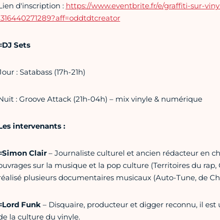
Lien d'inscription :
https://www.eventbrite.fr/e/graffiti-sur-vin
1316440271289?aff=oddtdtcreator
≈DJ Sets
Jour : Satabass (17h-21h)
Nuit : Groove Attack (21h-04h) – mix vinyle & numérique
Les intervenants :
≈Simon Clair
– Journaliste culturel et ancien rédacteur en ch
ouvrages sur la musique et la pop culture (Territoires du rap, C
réalisé plusieurs documentaires musicaux (Auto-Tune, de C
≈Lord Funk
– Disquaire, producteur et digger reconnu, il est
de la culture du vinyle.