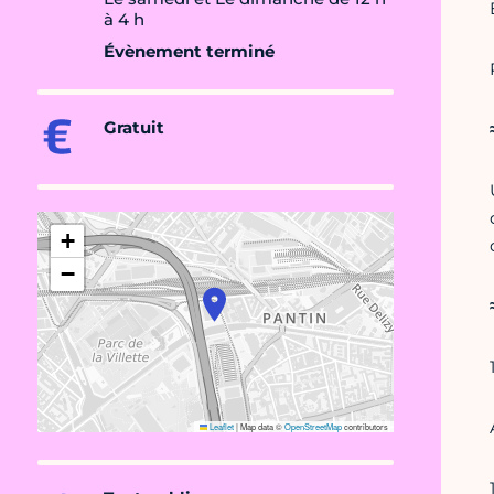
à 4 h
Évènement terminé
Gratuit
+
−
Leaflet
|
Map data ©
OpenStreetMap
contributors