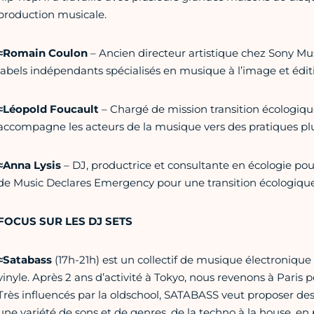
production musicale.
≈Romain Coulon
– Ancien directeur artistique chez Sony Mus
labels indépendants spécialisés en musique à l’image et édit
≈Léopold Foucault
– Chargé de mission transition écologiq
accompagne les acteurs de la musique vers des pratiques plu
≈Anna Lysis
– DJ, productrice et consultante en écologie pour
de Music Declares Emergency pour une transition écologique
FOCUS SUR LES DJ SETS
≈Satabass
(17h-21h) est un collectif de musique électroni
vinyle. Après 2 ans d’activité à Tokyo, nous revenons à Paris p
Très influencés par la oldschool, SATABASS veut proposer des s
une variété de sons et de genres, de la techno à la house, en