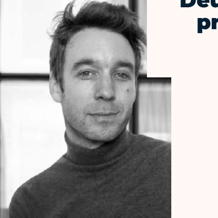
Deu
p