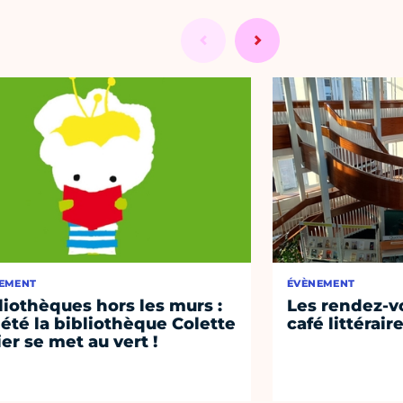
EMENT
ÉVÈNEMENT
liothèques hors les murs :
Les rendez-vo
 été la bibliothèque Colette
café littérair
ier se met au vert !