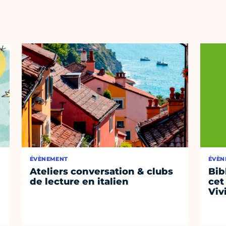
ÉVÈNEMENT
ÉVÈN
Ateliers conversation & clubs
Bib
de lecture en italien
cet
Viv