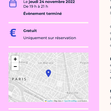
Le
jeudi 24 novembre 2022
De 19 h à 21 h
Évènement terminé
Gratuit
Uniquement sur réservation
+
−
Leaflet
|
Map data ©
OpenStreetMap
contributors