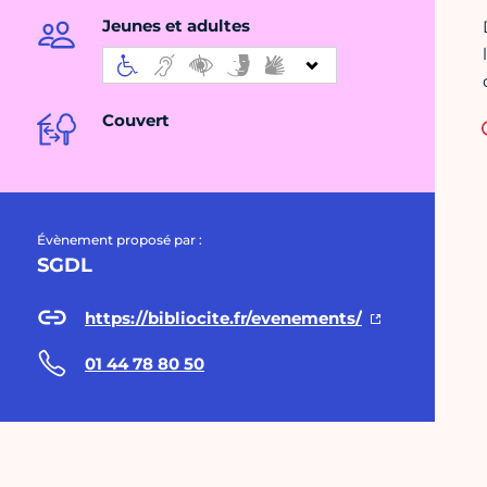
Jeunes et adultes
Couvert
Évènement proposé par :
SGDL
https://bibliocite.fr/evenements/
01 44 78 80 50