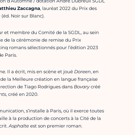
ation d’Automne / dotation André Dubreuil SGDL
tthieu Zaccagna
, lauréat 2022 du Prix des
e
(éd. Noir sur Blanc).
ur et membre du Comité de la SGDL, au sein
vie de la cérémonie de remise du Prix
inq romans sélectionnés pour l’édition 2023
e Paris.
. Il a écrit, mis en scène et joué
Doreen
, en
 de la Meilleure création en langue française
direction de Tiago Rodrigues dans
Bovary
créé
ts
, créé en 2020.
ication, s’installe à Paris, où il exerce toutes
aille à la production de concerts à la Cité de la
crit.
Asphalte
est son premier roman.