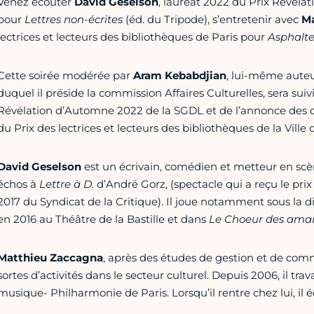
Venez écouter
David Geselson
, lauréat 2022 du Prix Révél
pour
Lettres non-écrites
(éd. du Tripode), s’entretenir avec
Ma
lectrices et lecteurs des bibliothèques de Paris pour
Asphalt
Cette soirée modérée par
Aram Kebabdjian
, lui-même aute
duquel il préside la commission Affaires Culturelles, sera sui
Révélation d’Automne 2022 de la SGDL et de l’annonce des c
du Prix des lectrices et lecteurs des bibliothèques de la Ville d
David Geselson
est un écrivain, comédien et metteur en scène
échos à
Lettre à D.
d’André Gorz, (spectacle qui a reçu le prix
2017 du Syndicat de la Critique). Il joue notamment sous la 
en 2016 au Théâtre de la Bastille et dans
Le Choeur des
aman
Matthieu Zaccagna
, après des études de gestion et de commun
sortes d’activités dans le secteur culturel. Depuis 2006, il trav
musique- Philharmonie de Paris. Lorsqu’il rentre chez lui, il é