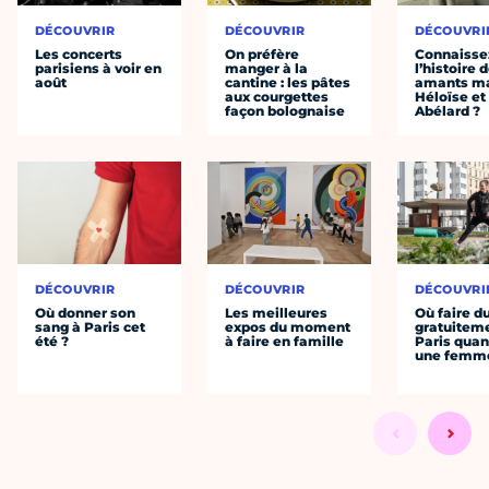
DÉCOUVRIR
DÉCOUVRIR
DÉCOUVRI
Les concerts
On préfère
Connaisse
parisiens à voir en
manger à la
l’histoire 
août
cantine : les pâtes
amants ma
aux courgettes
Héloïse et
façon bolognaise
Abélard ?
DÉCOUVRIR
DÉCOUVRIR
DÉCOUVRI
Où donner son
Les meilleures
Où faire d
sang à Paris cet
expos du moment
gratuitem
été ?
à faire en famille
Paris quan
une femm