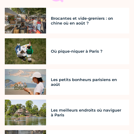
Brocantes et vide-greniers : on
chine où en août ?
Où pique-niquer à Paris ?
Les petits bonheurs parisiens en
août
Les meilleurs endroits où naviguer
à Paris