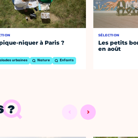
CTION
SÉLECTION
pique-niquer à Paris ?
Les petits bo
en août
alades urbaines
Nature
Enfants
 ?