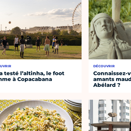
UVRIR
DÉCOUVRIR
a testé l’altinha, le foot
Connaissez-vo
mme à Copacabana
amants maudi
Abélard ?