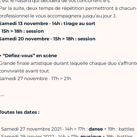
c’est le hasard qui décidera de vos concurrent·e·s.
Par la suite, deux temps de répétition permettront à chacun·e
professionnel·le vous accompagnera jusqu’au jour J.
Samedi 13 novembre · 14h : tirage au sort
· 15h > 18h : session
Samedi 20 novembre · 15h > 18h : session
> “Défiez-vous” en scène
Grande finale artistique durant laquelle chaque duo s’affronte
convivialité avant tout.
Samedi 27 novembre · 17h > 21h
---
Toutes les dates :
• Samedi 27 novembre 2021 · 14h > 17h :
danse
+ 19h : battles
• Samedi 29 janvier 2022 · 14h > 17h:
musique
+ 19h : battles