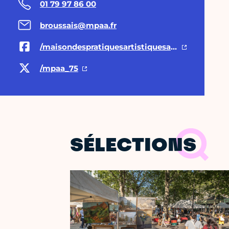
01 79 97 86 00
broussais@mpaa.fr
/maisondespratiquesartistiquesamateurs/events/
/mpaa_75
SÉLECTIONS