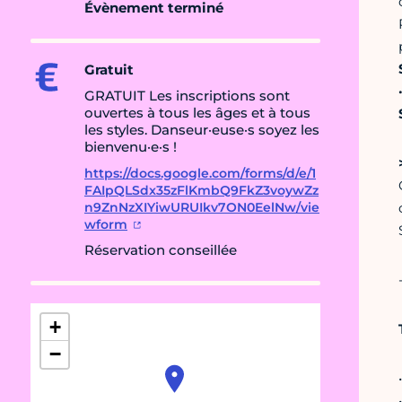
Évènement terminé
Gratuit
GRATUIT Les inscriptions sont
ouvertes à tous les âges et à tous
les styles. Danseur·euse·s soyez les
bienvenu·e·s !
https://docs.google.com/forms/d/e/1
FAIpQLSdx35zFlKmbQ9FkZ3voywZz
n9ZnNzXIYiwURUIkv7ON0EelNw/vie
wform
Réservation conseillée
+
−