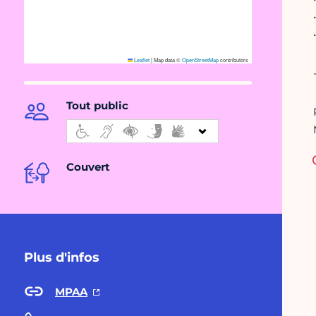
Leaflet
|
Map data ©
OpenStreetMap
contributors
Tout public
Couvert
Plus d'infos
MPAA