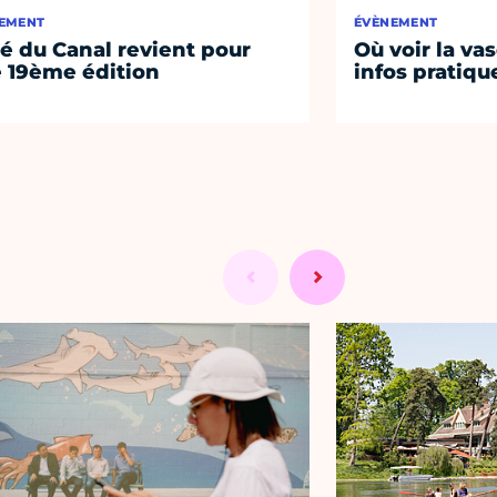
EMENT
ÉVÈNEMENT
té du Canal revient pour
Où voir la vas
 19ème édition
infos pratiqu