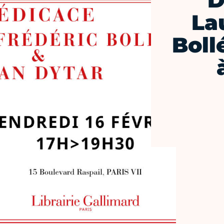
D
La
Boll