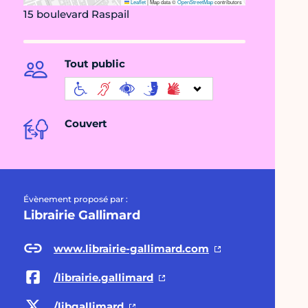
Leaflet
|
Map data ©
OpenStreetMap
contributors
15 boulevard Raspail
Tout public
Couvert
Évènement proposé par :
Librairie Gallimard
www.librairie-gallimard.com
/librairie.gallimard
/libgallimard