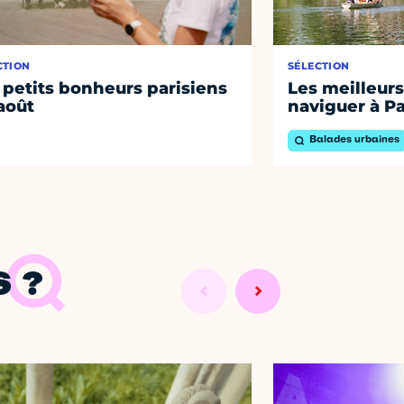
CTION
SÉLECTION
 petits bonheurs parisiens
Les meilleurs
août
naviguer à Pa
Balades urbaines
 ?