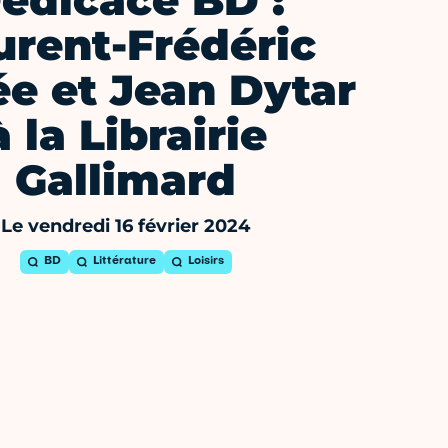
édicace BD :
urent-Frédéric
ée et Jean Dytar
à la Librairie
Gallimard
Le vendredi 16 février 2024
BD
Littérature
Loisirs