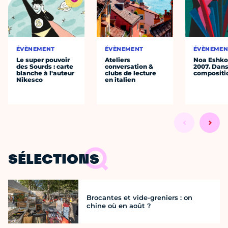
ÉVÈNEMENT
ÉVÈNEMENT
ÉVÈNEMEN
Le super pouvoir
Ateliers
Noa Eshkol
des Sourds : carte
conversation &
2007. Dans
blanche à l'auteur
clubs de lecture
compositi
Nikesco
en italien
SÉLECTIONS
Brocantes et vide-greniers : on
chine où en août ?