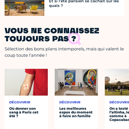
Et si l’été parisien se cachait sur les
quais ?
VOUS NE CONNAISSEZ
TOUJOURS PAS ?
Sélection des bons plans intemporels, mais qui valent le
coup toute l'année !
DÉCOUVRIR
DÉCOUVRIR
DÉCOUVRI
Où donner son
Les meilleures
On a testé
sang à Paris cet
expos du moment
l’altinha, l
été ?
à faire en famille
comme à
Copacaba