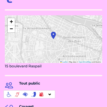
+
−
Leaflet
|
Map data ©
OpenStreetMap
contributors
15 boulevard Raspail
Tout public
Couvert