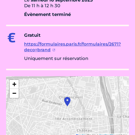
De 11 h à 12 h 30
Évènement terminé
Gratuit
https://formulaires.paris.fr/formulaires/2671?
deco=brand
Uniquement sur réservation
+
−
Leaflet
|
Map data ©
OpenStreetMap
contributors