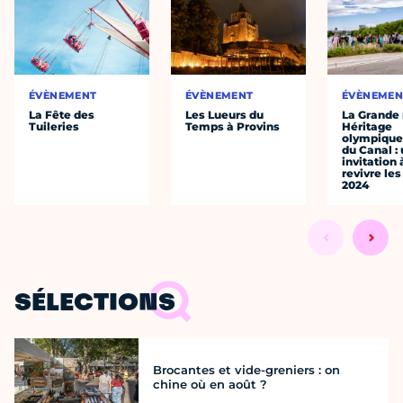
ÉVÈNEMENT
ÉVÈNEMENT
ÉVÈNEMEN
La Fête des
Les Lueurs du
La Grande
Tuileries
Temps à Provins
Héritage
olympique 
du Canal :
invitation 
revivre le
2024
SÉLECTIONS
Brocantes et vide-greniers : on
chine où en août ?