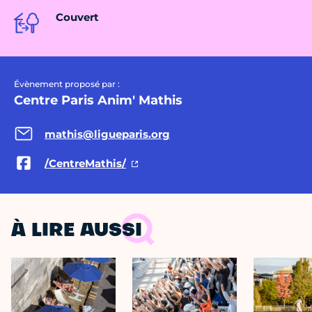
Couvert
Évènement proposé par :
Centre Paris Anim' Mathis
mathis@ligueparis.org
/CentreMathis/
À LIRE AUSSI