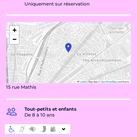
Uniquement sur réservation
+
−
Leaflet
|
Map data ©
OpenStreetMap
contributors
15 rue Mathis
Tout-petits et enfants
De 8 à 10 ans