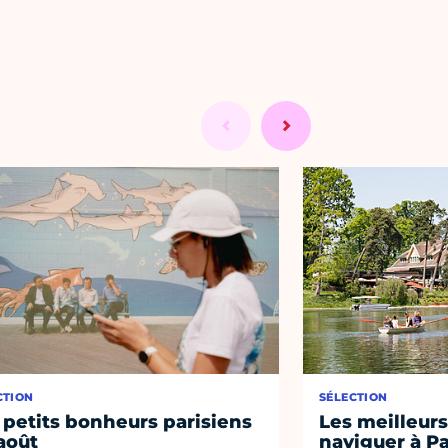
CTION
SÉLECTION
 petits bonheurs parisiens
Les meilleurs
août
naviguer à Pa