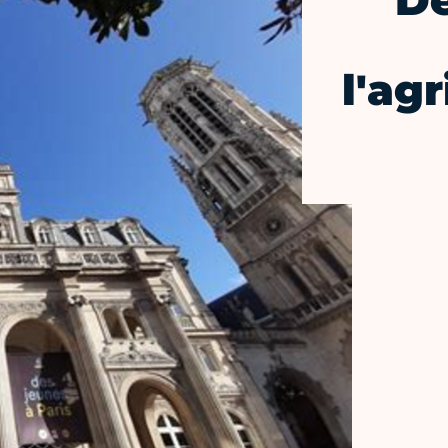
Dé
l'ag