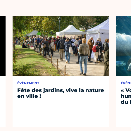
ÉVÈNEMENT
ÉVÈN
Fête des jardins, vive la nature
« V
en ville !
hum
du 