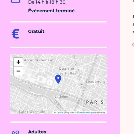
De 14 h à 18 h 30
Évènement terminé
Gratuit
+
−
Leaflet
|
Map data ©
OpenStreetMap
contributors
Adultes