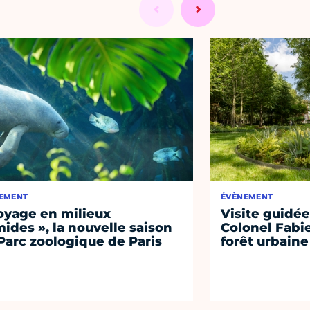
EMENT
ÉVÈNEMENT
oyage en milieux
Visite guidée
ides », la nouvelle saison
Colonel Fabi
Parc zoologique de Paris
forêt urbaine