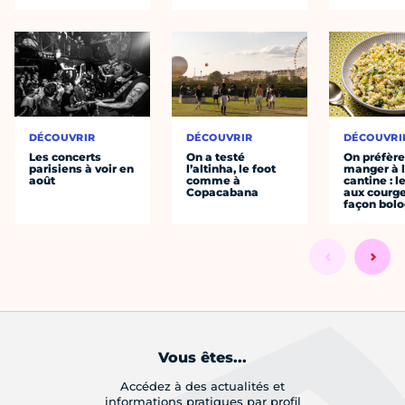
DÉCOUVRIR
DÉCOUVRIR
DÉCOUVRI
Les concerts
On a testé
On préfèr
parisiens à voir en
l’altinha, le foot
manger à 
août
comme à
cantine : l
Copacabana
aux courge
façon bol
Vous êtes...
Accédez à des actualités et
informations pratiques par profil