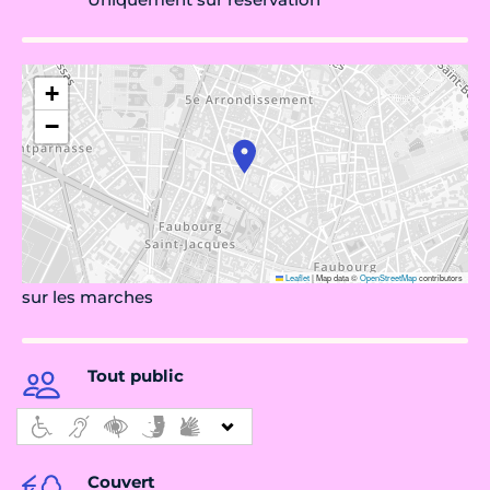
+
−
Leaflet
|
Map data ©
OpenStreetMap
contributors
sur les marches
Tout public
Couvert