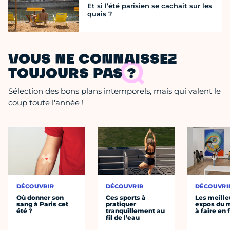
Et si l’été parisien se cachait sur les
quais ?
VOUS NE CONNAISSEZ
TOUJOURS PAS ?
Sélection des bons plans intemporels, mais qui valent le
coup toute l'année !
DÉCOUVRIR
DÉCOUVRIR
DÉCOUVRI
Où donner son
Ces sports à
Les meille
sang à Paris cet
pratiquer
expos du
été ?
tranquillement au
à faire en 
fil de l’eau