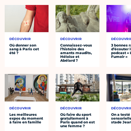
DÉCOUVRIR
DÉCOUVRIR
DÉCOUVRI
Où donner son
Connaissez-vous
3 bonnes r
sang à Paris cet
l’histoire des
d’écouter 
été ?
amants maudits,
podcast « 
Héloïse et
Fumoir »
Abélard ?
DÉCOUVRIR
DÉCOUVRIR
DÉCOUVRI
Les meilleures
Où faire du sport
On a testé 
expos du moment
gratuitement à
sensoriell
à faire en famille
Paris quand on est
stade Jea
une femme ?