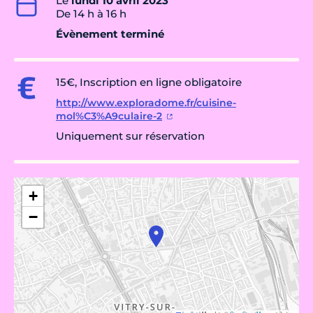
Le
lundi 10 avril 2023
De 14 h à 16 h
Évènement terminé
15€, Inscription en ligne obligatoire
http://www.exploradome.fr/cuisine-
mol%C3%A9culaire-2
Uniquement sur réservation
+
−