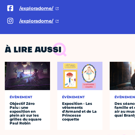
/exploradome/
/exploradome/
À LIRE AUSSI
ÉVÈNEMENT
ÉVÈNEMENT
ÉVÈNEMEN
Objectif Zéro
Exposition - Les
Des séanc
Palu : une
vêtements
famille et 
exposition en
d'Armand et de La
air au mu
plein air sur les
Princesse
quai Branl
grilles du square
coquette
Paul Robin