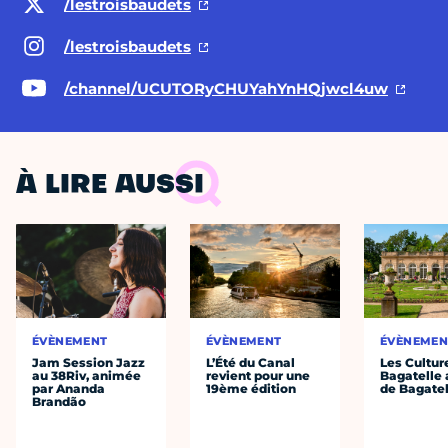
/lestroisbaudets
/lestroisbaudets
/channel/UCUTORyCHUYahYnHQjwcl4uw
À LIRE AUSSI
ÉVÈNEMENT
ÉVÈNEMENT
ÉVÈNEMEN
Jam Session Jazz
L’Été du Canal
Les Cultur
au 38Riv, animée
revient pour une
Bagatelle 
par Ananda
19ème édition
de Bagatel
Brandão