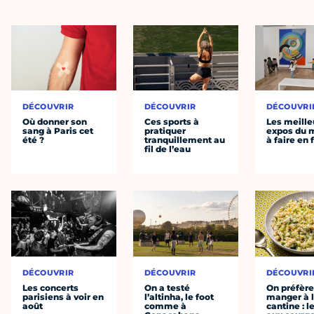
DÉCOUVRIR
DÉCOUVRIR
DÉCOUVRI
Où donner son
Ces sports à
Les meille
sang à Paris cet
pratiquer
expos du
été ?
tranquillement au
à faire en 
fil de l’eau
DÉCOUVRIR
DÉCOUVRIR
DÉCOUVRI
Les concerts
On a testé
On préfèr
parisiens à voir en
l’altinha, le foot
manger à 
août
comme à
cantine : l