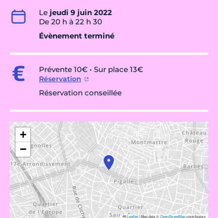
Le
jeudi 9 juin 2022
De 20 h à 22 h 30
Évènement terminé
Prévente 10€ • Sur place 13€
Réservation
Réservation conseillée
+
−
Leaflet
|
Map data ©
OpenStreetMap
contributors